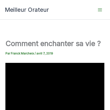
Aller
Meilleur Orateur
au
contenu
Comment enchanter sa vie ?
Par
Franck Marcheix
/
avril 7, 2019